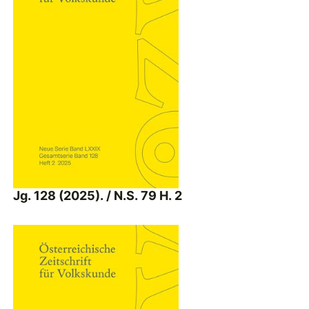
Jg. 128 (2025). / N.S. 79 H. 2