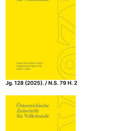
Jg. 128 (2025). / N.S. 79 H. 2