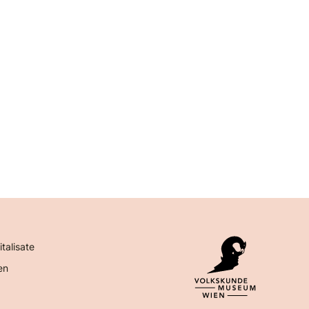
italisate
en