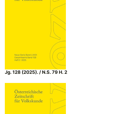
Jg. 128 (2025). / N.S. 79 H. 2