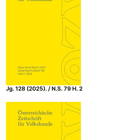
Jg. 128 (2025). / N.S. 79 H. 2