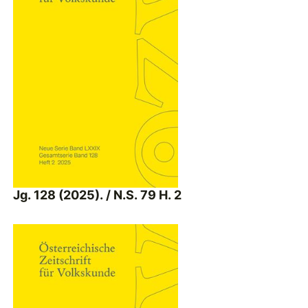
Jg. 128 (2025). / N.S. 79 H. 2