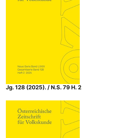
Jg. 128 (2025). / N.S. 79 H. 2