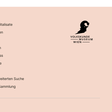
italisate
en
n
ss
e
eiterten Suche
Sammlung