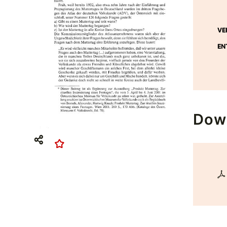
VE
EN
Dow