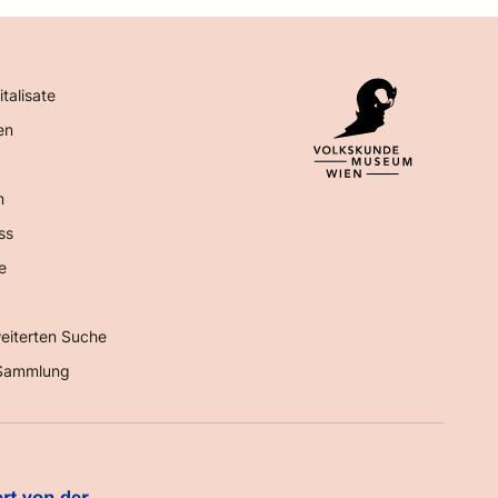
italisate
en
n
ss
e
eiterten Suche
Sammlung