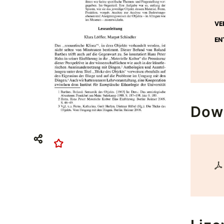
VE
EN
Dow