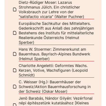
Dietz-Rüdiger Moser: Lazarus
Strohmanus Jülich. Ein christlicher
Volksbrauch zur Lehre von der
"satisfactio vicaria" (Walter Puchner)
Europäische Sachkultur des Mittelalters.
Gedenkschrift aus Anlaß des zehnjährigen
Bestehens des Instituts für mittelalterliche
Realienkunde Österreichs (Helmut
Sperber)
Hans W. Stoermer: Zimmererkunst am
Bauernhaus. Bayrisch-Alpines Bundwerk
(Helmut Sperber)
Charlotte Angeletti: Geformtes Wachs.
Kerzen, Votive, Wachsfiguren (Leopold
Schmidt)
C. Weisser (Hg.): Bauernhäuser der
Schweiz/Aktion Bauernhausforschung in
der Schweiz (Oskar Moser)
Jenö Barabás, Nándor Gilyén: Vezérfonal
népi épitészetünk kutatásához [Kleines