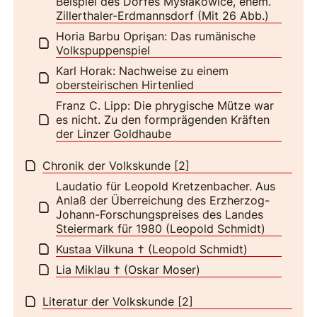
Beispiel des Dorfes Mysłakowice, ehem.
Zillerthaler-Erdmannsdorf (Mit 26 Abb.)
Horia Barbu Oprişan: Das rumänische
Volkspuppenspiel
Karl Horak: Nachweise zu einem
obersteirischen Hirtenlied
Franz C. Lipp: Die phrygische Mütze war
es nicht. Zu den formprägenden Kräften
der Linzer Goldhaube
Chronik der Volkskunde [2]
Laudatio für Leopold Kretzenbacher. Aus
Anlaß der Überreichung des Erzherzog-
Johann-Forschungspreises des Landes
Steiermark für 1980 (Leopold Schmidt)
Kustaa Vilkuna † (Leopold Schmidt)
Lia Miklau † (Oskar Moser)
Literatur der Volkskunde [2]