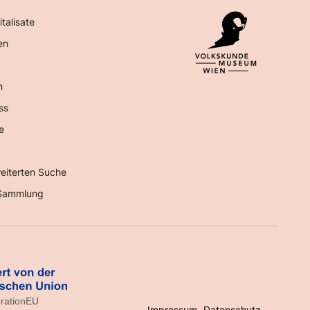
italisate
en
n
ss
e
eiterten Suche
Sammlung
Impressum
Datenschutz