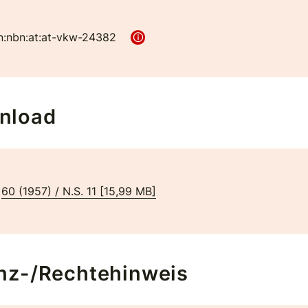
n:nbn:at:at-vkw-24382
nload
60 (1957) / N.S. 11
[
15,99 MB
]
nz-/Rechtehinweis