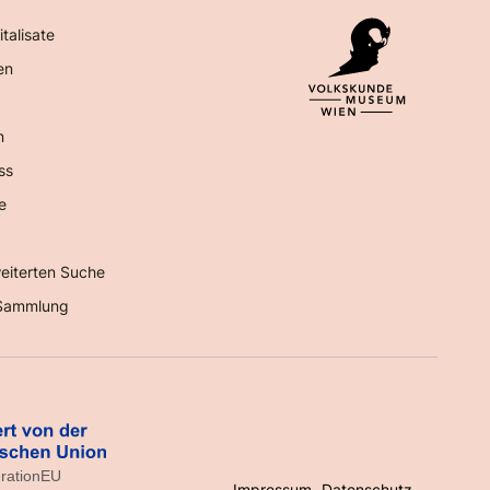
italisate
en
n
ss
e
eiterten Suche
Sammlung
Impressum
Datenschutz