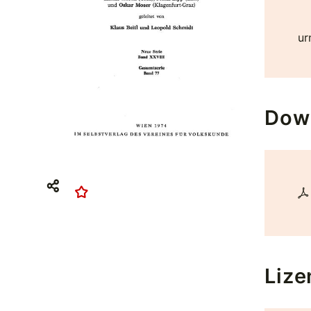
ur
Dow
Lize