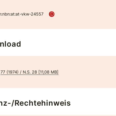
n:nbn:at:at-vkw-24557
nload
77 (1974) / N.S. 28
[
11,08 MB
]
nz-/Rechtehinweis