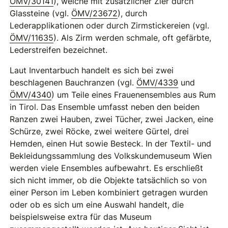
ÖMV/30141
), welche mit zusätzlicher Zier durch
Glassteine (vgl.
ÖMV/23672
), durch
Lederapplikationen oder durch Zirmstickereien (vgl.
ÖMV/11635
). Als Zirm werden schmale, oft gefärbte,
Lederstreifen bezeichnet.
Laut Inventarbuch handelt es sich bei zwei
beschlagenen Bauchranzen (vgl.
ÖMV/4339
und
ÖMV/4340
) um Teile eines Frauenensembles aus Rum
in Tirol. Das Ensemble umfasst neben den beiden
Ranzen zwei Hauben, zwei Tücher, zwei Jacken, eine
Schürze, zwei Röcke, zwei weitere Gürtel, drei
Hemden, einen Hut sowie Besteck. In der Textil- und
Bekleidungssammlung des Volkskundemuseum Wien
werden viele Ensembles aufbewahrt. Es erschließt
sich nicht immer, ob die Objekte tatsächlich so von
einer Person im Leben kombiniert getragen wurden
oder ob es sich um eine Auswahl handelt, die
beispielsweise extra für das Museum