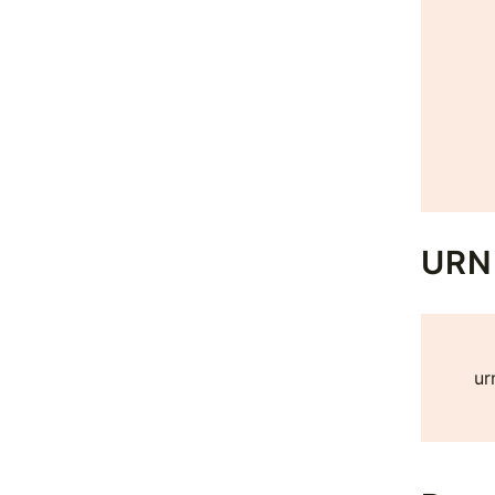
URN
ur