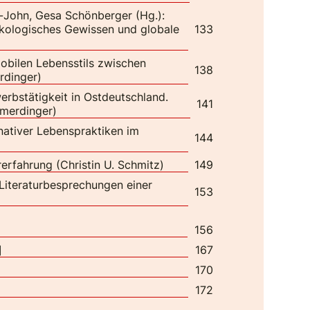
t-John, Gesa Schönberger (Hg.):
kologisches Gewissen und globale
133
mobilen Lebensstils zwischen
138
rdinger)
erbstätigkeit in Ostdeutschland.
141
imerdinger)
rnativer Lebenspraktiken im
144
erfahrung (Christin U. Schmitz)
149
Literaturbesprechungen einer
153
156
]
167
170
172