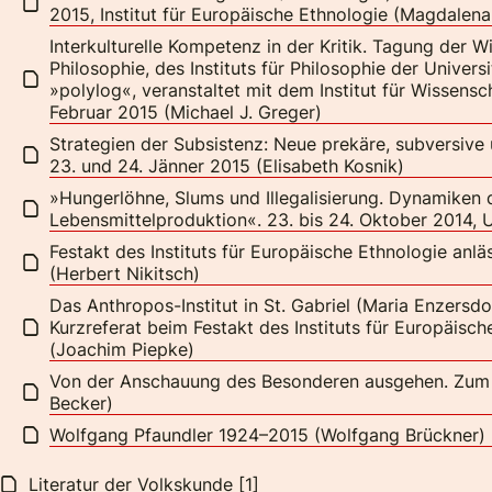
2015, Institut für Europäische Ethnologie (Magdalen
Interkulturelle Kompetenz in der Kritik. Tagung der Wi
Philosophie, des Instituts für Philosophie der Univers
»polylog«, veranstaltet mit dem Institut für Wissensch
Februar 2015 (Michael J. Greger)
Strategien der Subsistenz: Neue prekäre, subversive
23. und 24. Jänner 2015 (Elisabeth Kosnik)
»Hungerlöhne, Slums und Illegalisierung. Dynamiken 
Lebensmittelproduktion«. 23. bis 24. Oktober 2014, 
Festakt des Instituts für Europäische Ethnologie anlä
(Herbert Nikitsch)
Das Anthropos-Institut in St. Gabriel (Maria Enzersdo
Kurzreferat beim Festakt des Instituts für Europäisc
(Joachim Piepke)
Von der Anschauung des Besonderen ausgehen. Zum 
Becker)
Wolfgang Pfaundler 1924–2015 (Wolfgang Brückner)
Literatur der Volkskunde [1]