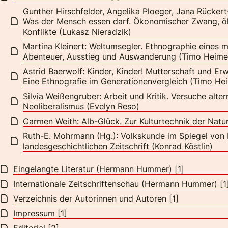
Gunther Hirschfelder, Angelika Ploeger, Jana Rücker
Was der Mensch essen darf. Ökonomischer Zwang, ö
Konflikte (Lukasz Nieradzik)
Martina Kleinert: Weltumsegler. Ethnographie eines 
Abenteuer, Ausstieg und Auswanderung (Timo Heime
Astrid Baerwolf: Kinder, Kinder! Mutterschaft und Erw
Eine Ethnografie im Generationenvergleich (Timo He
Silvia Weißengruber: Arbeit und Kritik. Versuche alte
Neoliberalismus (Evelyn Reso)
Carmen Weith: Alb-Glück. Zur Kulturtechnik der Natur
Ruth-E. Mohrmann (Hg.): Volkskunde im Spiegel von 
landesgeschichtlichen Zeitschrift (Konrad Köstlin)
Eingelangte Literatur (Hermann Hummer) [1]
Internationale Zeitschriftenschau (Hermann Hummer) [1
Verzeichnis der Autorinnen und Autoren [1]
Impressum [1]
Editorial [2]