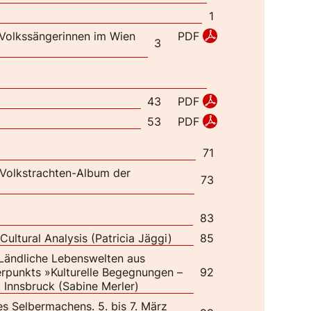
1
 Volkssängerinnen im Wien
PDF
3
PDF
43
PDF
53
71
 Volkstrachten-Album der
73
83
ultural Analysis (Patricia Jäggi)
85
Ländliche Lebenswelten aus
erpunkts »Kulturelle Begegnungen –
92
ät Innsbruck (Sabine Merler)
es Selbermachens. 5. bis 7. März