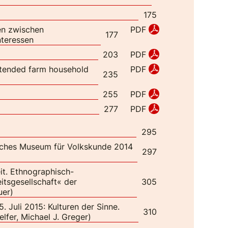
175
en zwischen
PDF
177
nteressen
PDF
203
xtended farm household
PDF
235
PDF
255
PDF
277
295
isches Museum für Volkskunde 2014
297
eit. Ethnographisch-
itsgesellschaft« der
305
uer)
. Juli 2015: Kulturen der Sinne.
310
lfer, Michael J. Greger)