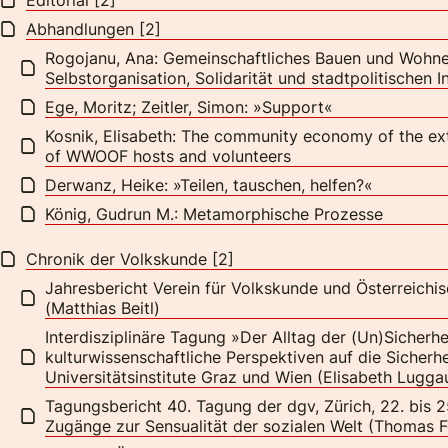
Abhandlungen [2]
Rogojanu, Ana: Gemeinschaftliches Bauen und Wohn
Selbstorganisation, Solidarität und stadtpolitischen I
Ege, Moritz; Zeitler, Simon: »Support«
Kosnik, Elisabeth: The community economy of the e
of WWOOF hosts and volunteers
Derwanz, Heike: »Teilen, tauschen, helfen?«
König, Gudrun M.: Metamorphische Prozesse
Chronik der Volkskunde [2]
Jahresbericht Verein für Volkskunde und Österreich
(Matthias Beitl)
Interdisziplinäre Tagung »Der Alltag der (Un)Sicherh
kulturwissenschaftliche Perspektiven auf die Sicherhe
Universitätsinstitute Graz und Wien (Elisabeth Lugga
Tagungsbericht 40. Tagung der dgv, Zürich, 22. bis 25
Zugänge zur Sensualität der sozialen Welt (Thomas Fe