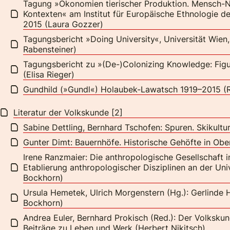
Tagung »Ökonomien tierischer Produktion. Mensch-Nut
Kontexten« am Institut für Europäische Ethnologie de
2015 (Laura Gozzer)
Tagungsbericht »Doing University«, Universität Wien,
Rabensteiner)
Tagungsbericht zu »(De-)Colonizing Knowledge: Figur
(Elisa Rieger)
Gundhild (»Gundl«) Holaubek-Lawatsch 1919–2015 (R
Literatur der Volkskunde [2]
Sabine Dettling, Bernhard Tschofen: Spuren. Skikultu
Gunter Dimt: Bauernhöfe. Historische Gehöfte in Obe
Irene Ranzmaier: Die anthropologische Gesellschaft 
Etablierung anthropologischer Disziplinen an der Uni
Bockhorn)
Ursula Hemetek, Ulrich Morgenstern (Hg.): Gerlinde H
Bockhorn)
Andrea Euler, Bernhard Prokisch (Red.): Der Volkskun
Beiträge zu Leben und Werk (Herbert Nikitsch)