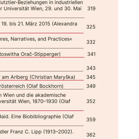
ztier-Beziehungen in industriellen
r Universität Wien, 29. und 30. Mai
319
 19. bis 21. März 2015 (Alexandra
325
es, Narratives, and Practices«
332
oswitha Orač-Stipperger)
341
343
r am Arlberg (Christian Maryška)
345
rösterreich (Olaf Bockhorn)
349
in Wien und die akademische
versität Wien, 1870–1930 (Olaf
352
aid. Eine Biobibliographie (Olaf
359
dler Franz C. Lipp (1913–2002).
362