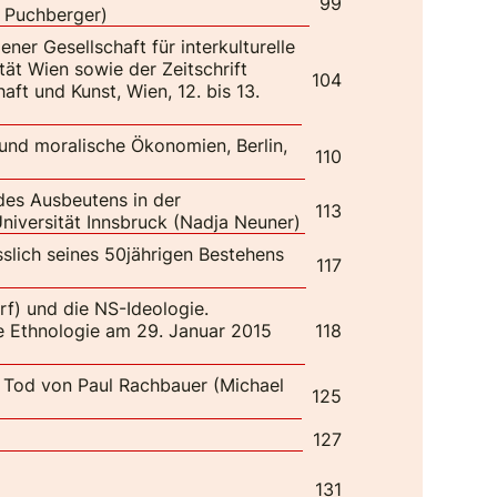
99
a Puchberger)
ener Gesellschaft für interkulturelle
ität Wien sowie der Zeitschrift
104
aft und Kunst, Wien, 12. bis 13.
 und moralische Ökonomien, Berlin,
110
des Ausbeutens in der
113
Universität Innsbruck (Nadja Neuner)
sslich seines 50jährigen Bestehens
117
rf) und die NS-Ideologie.
he Ethnologie am 29. Januar 2015
118
Tod von Paul Rachbauer (Michael
125
127
131