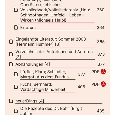
Oberösterreichisches
Volksliedwerk/Volksliedarchiv (Hg.):
360
Schnopfhagen. Umfeld – Leben –
Wirken (Michaela Haibl)
Erratum
364
Eingelangte Literatur: Sommer 2008
365
(Hermann Hummer) [3]
Verzeichnis der Autorinnen und Autoren
373
[3]
Abhandlungen [4]
377
Löffler, Klara; Schindler,
PDF
377
Margot: Aus dem Fundus
Fuchs, Bernhard:
PDF
405
Verdächtige Minderheit
neuerDings [4]
Die Rezepte des Dr. Bohr (Birgit
435
Johler)