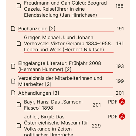
Freudmann und Can Gülcü: Beograd
188
Gazela. Reiseführer in eine
Elendssiedlung (Jan Hinrichsen)
Buchanzeige [2]
191
Greger, Michael J. und Johann
Verhovsek: Viktor Geramb 1884–1958.
191
Leben und Werk (Herbert Nikitsch)
Eingelangte Literatur: Frühjahr 2008
193
(Hermann Hummer) [2]
Verzeichnis der Mitarbeiterinnen und
199
Mitarbeiter [2]
Abhandlungen [3]
201
Bayr, Hans: Das „Samson-
PDF
201
Fiasco“ 1898
Johler, Birgit: Das
PDF
Österreichische Museum für
229
Volkskunde in Zeiten
politischer Umbrüche