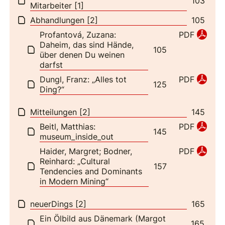
103
Mitarbeiter [1]
Abhandlungen [2]
105
Profantová, Zuzana:
PDF
Daheim, das sind Hände,
105
über denen Du weinen
darfst
Dungl, Franz: „Alles tot
PDF
125
Ding?“
Mitteilungen [2]
145
Beitl, Matthias:
PDF
145
museum_inside_out
Haider, Margret; Bodner,
PDF
Reinhard: „Cultural
157
Tendencies and Dominants
in Modern Mining“
neuerDings [2]
165
Ein Ölbild aus Dänemark (Margot
165