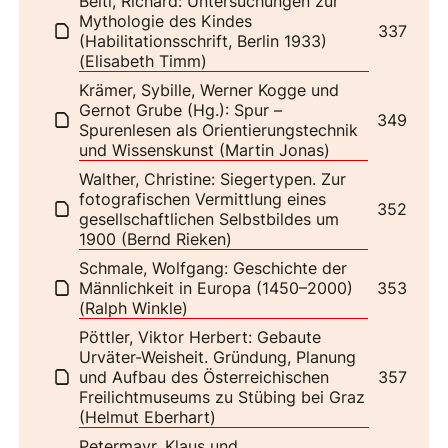
Beitl, Richard: Untersuchungen zur
Mythologie des Kindes
337
(Habilitationsschrift, Berlin 1933)
(Elisabeth Timm)
Krämer, Sybille, Werner Kogge und
Gernot Grube (Hg.): Spur –
349
Spurenlesen als Orientierungstechnik
und Wissenskunst (Martin Jonas)
Walther, Christine: Siegertypen. Zur
fotografischen Vermittlung eines
352
gesellschaftlichen Selbstbildes um
1900 (Bernd Rieken)
Schmale, Wolfgang: Geschichte der
Männlichkeit in Europa (1450–2000)
353
(Ralph Winkle)
Pöttler, Viktor Herbert: Gebaute
Urväter-Weisheit. Gründung, Planung
und Aufbau des Österreichischen
357
Freilichtmuseums zu Stübing bei Graz
(Helmut Eberhart)
Petermayr, Klaus und