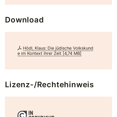
Download
Hödl, Klaus: Die jüdische Volkskund
e im Kontext ihrer Zeit
[
4,74 MB
]
Lizenz-/Rechtehinweis